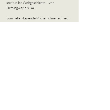
spiritueller Weltgeschichte – von 
Hemingway bis Dali.
Sommelier-Legende Michel Tolmer schrieb: 
„Chartreuse ist kein Digestif. Es ist eine 
Erfahrung.“
„Wir machen keine Werbung. 
Wir machen einen Geist.“– 
Frère Jean-Marie (Le Monde, 
2007)
Chartreuse ist das Gegenteil von modisch – 
und bleibt gerade deshalb 
ewig
.
weinagentur@fux-mi.net
ONLINE RESERVIERUNG